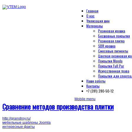
Главная
О нас
Утилизация шин
Материалы
Резиновая крошка
Бесшовные покрытия
Резиновая плитка
SBR крошка
Смесевые пигменты
Цветная резиновая кр
Покрытия Mondo
Покрытия Full Pur
Искусственная трава
Покрытия для спортза
Наши работы
Контакты
+7 (391) 280-50-12
Mobile menu
Сравнение методов производства плитки
http://granstroy.ru/
мебельные шаблоны Joomla
интересные факты