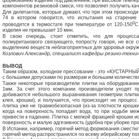
формованию изделий под давлением, при высокой темпер
компонентов резиновой смеси, что позволяет получить кач
Для дилетантов, которые думают, что при этом происход
74 в котором говорится, что испытания на старение
0
проводятся в термостате при температуре от 120-150
С
изделия не превышает 10 мин.
В свою очередь, стоит отметить, что для процесса
полиуританового связующего, попросту говоря, не все с
выделению веществ неблагоприятных для здоровья окру
Козлович Александр, специалист кафедры резино-техни
ВЫВОД
Таким образом, холодное прессование - это «КУСТАРНЫЙ
с большими допусками по размерам и большим количеством
Также некоторые производители плитки на оборудовании
1мм. За счет этого компании производители уходят п
добиваются небольшого выравнивания геометрии плитки.
клея, крошки), и получается, что происходит не проце
плитка уже не травмобезопасная (из-за плотности крошк
когда на поверхность попадает вода, то при ходьбе ме
привести к падению. Плитка с мелкой фракцией крошки ис
поверхность и малую адгезивность (удобна при уборке пр
В Испании, например, горячий метод формования сместил 
горячий метод распространился по всему иберийскому пол