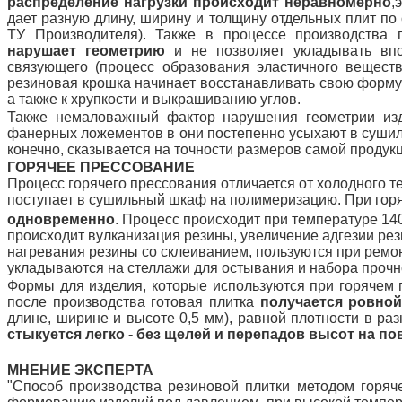
распределение нагрузки происходит неравномерно
,
дает разную длину, ширину и толщину отдельных плит по 
ТУ Производителя). Также в процессе производства
нарушает геометрию
и не позволяет укладывать впо
связующего (процесс образования эластичного веществ
резиновая крошка начинает восстанавливать свою форму 
а также к хрупкости и выкрашиванию углов.
Также немаловажный фактор нарушения геометрии изде
фанерных ложементов в они постепенно усыхают в сушилк
конечно, сказывается на точности размеров самой продукц
ГОРЯЧЕЕ ПРЕССОВАНИЕ
Процесс горячего прессования отличается от холодного те
поступает в сушильный шкаф на полимеризацию. При го
одновременно
. Процесс происходит при температуре 14
происходит вулканизация резины, увеличение адгезии ре
нагревания резины со склеиванием, пользуются при ремо
укладываются на стеллажи для остывания и набора прочн
Формы для изделия, которые используются при горячем 
после производства готовая плитка
получается ровно
длине, ширине и высоте 0,5 мм), равной плотности в ра
стыкуется легко - без щелей и перепадов высот на п
МНЕНИЕ ЭКСПЕРТА
"Способ производства резиновой плитки методом горяч