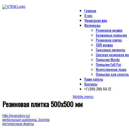
Главная
О нас
Утилизация шин
Материалы
Резиновая крошка
Бесшовные покрытия
Резиновая плитка
SBR крошка
Смесевые пигменты
Цветная резиновая кр
Покрытия Mondo
Покрытия Full Pur
Искусственная трава
Покрытия для спортза
Наши работы
Контакты
+7 (391) 280-50-12
Mobile menu
Резиновая плитка 500х500 мм
http://granstroy.ru/
мебельные шаблоны Joomla
интересные факты