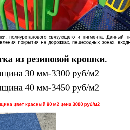
ки, полиуретанового связующего и пигмента. Данный т
овления покрытия на дорожках, пешеходных зонах, входн
тка из резиновой крошки
.
а 30 мм-3300 руб/м2
а 40 мм-3450 руб/м2
щина цвет красный 90 м2 цена 3000 руб/м2