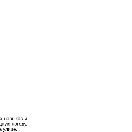
ых навыков и
дную погоду,
а улице.