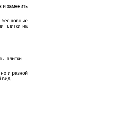
в и заменить
м бесшовные
ии плитки на
ть плитки –
 но и разной
 вид.