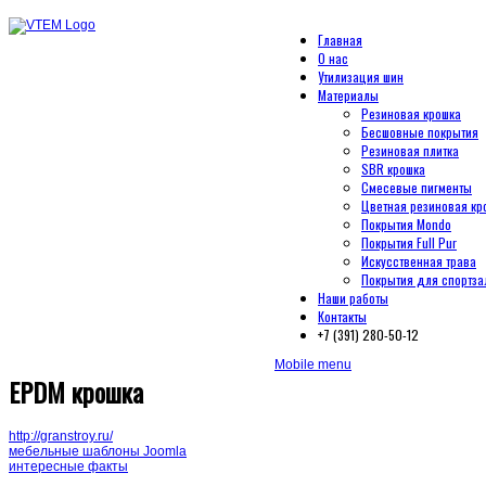
Главная
О нас
Утилизация шин
Материалы
Резиновая крошка
Бесшовные покрытия
Резиновая плитка
SBR крошка
Смесевые пигменты
Цветная резиновая кр
Покрытия Mondo
Покрытия Full Pur
Искусственная трава
Покрытия для спортза
Наши работы
Контакты
+7 (391) 280-50-12
Mobile menu
EPDM крошка
http://granstroy.ru/
мебельные шаблоны Joomla
интересные факты