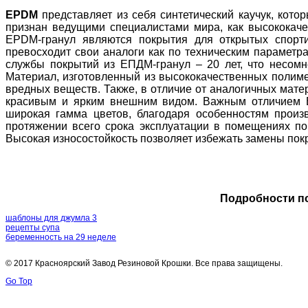
EPDM
представляет из себя синтетический каучук, кот
признан ведущими специалистами мира, как высококач
EPDM-гранул являются покрытия для открытых спорт
превосходит свои аналоги как по техническим параметрам
службы покрытий из ЕПДМ-гранул – 20 лет, что несомн
Материал, изготовленный из высококачественных полиме
вредных веществ. Также, в отличие от аналогичных мате
красивым и ярким внешним видом. Важным отличием E
широкая гамма цветов, благодаря особенностям произ
протяжении всего срока эксплуатации в помещениях по
Высокая износостойкость позволяет избежать замены покр
Подробности по 
шаблоны для джумла 3
рецепты супа
беременность на 29 неделе
© 2017 Красноярский Завод Резиновой Крошки. Все права защищены.
Go Top