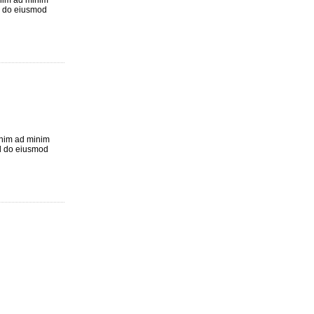
enim ad minim
ed do eiusmod
 enim ad minim
ed do eiusmod