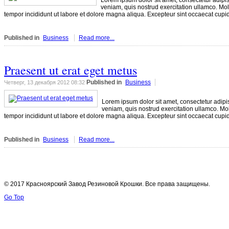
Lorem ipsum dolor sit amet, consectetur adipis
veniam, quis nostrud exercitation ullamco. Mol
tempor incididunt ut labore et dolore magna aliqua. Excepteur sint occaecat cupida
Published in
Business
Read more...
Praesent ut erat eget metus
Published in
Business
Четверг, 13 декабря 2012 08:32
Lorem ipsum dolor sit amet, consectetur adipi
veniam, quis nostrud exercitation ullamco. Mol
tempor incididunt ut labore et dolore magna aliqua. Excepteur sint occaecat cupida
Published in
Business
Read more...
© 2017 Красноярский Завод Резиновой Крошки. Все права защищены.
Go Top