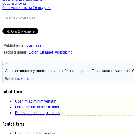
рецепты супа
беременность на 29 неделе
Read
170250
times
Published in
Business
Tagged under
Dolor
Sit amet
Adipisicing
Aenean nonummy hendrerit mauris. Phasellus porta. Fusce suscipit varius mi. C
Website:
vtem.net
Latest from
Ut enim ad minim veniam
Lorem ipsum dolor sit amet
Praesent ut erat eget metus
Related items
Ut enim ad minim veniam