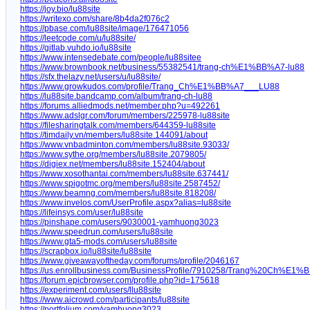
https://joy.bio/lu88site
https://writexo.com/share/8b4da2f076c2
https://pbase.com/lu88site/image/176471056
https://leetcode.com/u/lu88site/
https://gitlab.vuhdo.io/lu88site
https://www.intensedebate.com/people/lu88sitee
https://www.brownbook.net/business/55382541/trang-ch%E1%BB%A7-lu88
https://sfx.thelazy.net/users/u/lu88site/
https://www.growkudos.com/profile/Trang_Ch%E1%BB%A7___LU88
https://lu88site.bandcamp.com/album/trang-ch-lu88
https://forums.alliedmods.net/member.php?u=492261
https://www.adslgr.com/forum/members/225978-lu88site
https://filesharingtalk.com/members/644359-lu88site
https://timdaily.vn/members/lu88site.144091/about
https://www.vnbadminton.com/members/lu88site.93033/
https://www.sythe.org/members/lu88site.2079805/
https://digiex.net/members/lu88site.152404/about
https://www.xosothantai.com/members/lu88site.637441/
https://www.spigotmc.org/members/lu88site.2587452/
https://www.beamng.com/members/lu88site.818208/
https://www.invelos.com/UserProfile.aspx?alias=lu88site
https://lifeinsys.com/user/lu88site
https://pinshape.com/users/9030001-yamhuong3023
https://www.speedrun.com/users/lu88site
https://www.gta5-mods.com/users/lu88site
https://scrapbox.io/lu88site/lu88site
https://www.giveawayoftheday.com/forums/profile/2046167
https://us.enrollbusiness.com/BusinessProfile/7910258/Trang%20Ch%
https://forum.epicbrowser.com/profile.php?id=175618
https://experiment.com/users/llu88site
https://www.aicrowd.com/participants/lu88site
https://portfolium.com/yamhuong3023