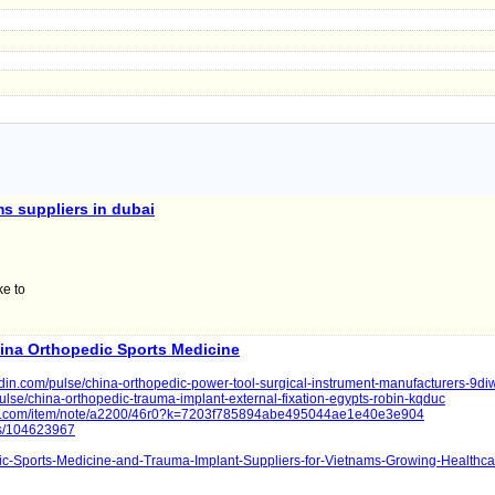
s suppliers in dubai
ke to
ina Orthopedic Sports Medicine
edin.com/pulse/china-orthopedic-power-tool-surgical-instrument-manufacturers-9di
ulse/china-orthopedic-trauma-implant-external-fixation-egypts-robin-kqduc
igo.com/item/note/a2200/46r0?k=7203f785894abe495044ae1e40e3e904
ts/104623967
edic-Sports-Medicine-and-Trauma-Implant-Suppliers-for-Vietnams-Growing-Healthca