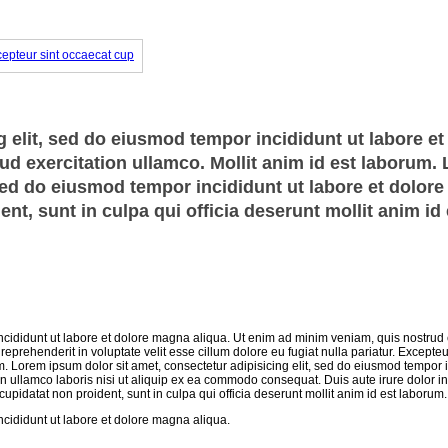
 elit, sed do eiusmod tempor incididunt ut labore et
d exercitation ullamco. Mollit anim id est laborum.
 sed do eiusmod tempor incididunt ut labore et dolor
nt, sunt in culpa qui officia deserunt mollit anim id 
ncididunt ut labore et dolore magna aliqua. Ut enim ad minim veniam, quis nostrud 
eprehenderit in voluptate velit esse cillum dolore eu fugiat nulla pariatur. Excepteu
um. Lorem ipsum dolor sit amet, consectetur adipisicing elit, sed do eiusmod tempor i
n ullamco laboris nisi ut aliquip ex ea commodo consequat. Duis aute irure dolor in
 cupidatat non proident, sunt in culpa qui officia deserunt mollit anim id est laborum.
ncididunt ut labore et dolore magna aliqua.