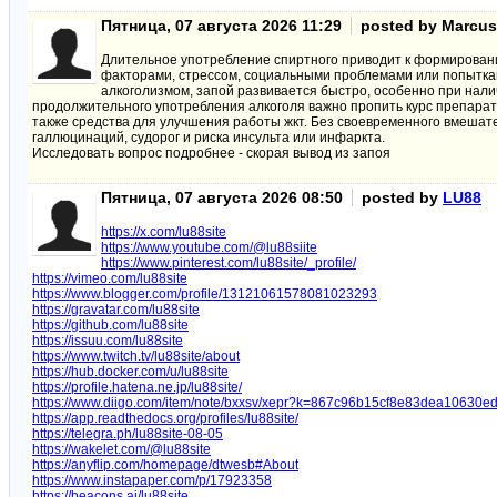
Пятница, 07 августа 2026 11:29
posted by Marcu
Длительное употребление спиртного приводит к формировани
факторами, стрессом, социальными проблемами или попыткам
алкоголизмом, запой развивается быстро, особенно при нали
продолжительного употребления алкоголя важно пропить курс препарат
также средства для улучшения работы жкт. Без своевременного вмешат
галлюцинаций, судорог и риска инсульта или инфаркта.
Исследовать вопрос подробнее - скорая вывод из запоя
Пятница, 07 августа 2026 08:50
posted by
LU88
https://x.com/lu88site
https://www.youtube.com/@lu88siite
https://www.pinterest.com/lu88site/_profile/
https://vimeo.com/lu88site
https://www.blogger.com/profile/13121061578081023293
https://gravatar.com/lu88site
https://github.com/lu88site
https://issuu.com/lu88site
https://www.twitch.tv/lu88site/about
https://hub.docker.com/u/lu88site
https://profile.hatena.ne.jp/lu88site/
https://www.diigo.com/item/note/bxxsv/xepr?k=867c96b15cf8e83dea10630ed
https://app.readthedocs.org/profiles/lu88site/
https://telegra.ph/lu88site-08-05
https://wakelet.com/@lu88site
https://anyflip.com/homepage/dtwesb#About
https://www.instapaper.com/p/17923358
https://beacons.ai/lu88site