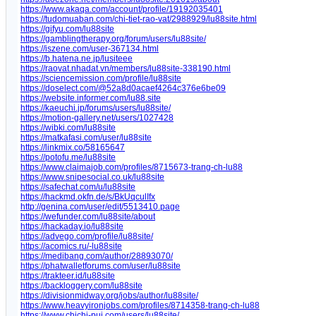
https://www.akaqa.com/account/profile/19192035401
https://tudomuaban.com/chi-tiet-rao-vat/2988929/lu88site.html
https://gifyu.com/lu88site
https://gamblingtherapy.org/forum/users/lu88site/
https://iszene.com/user-367134.html
https://b.hatena.ne.jp/lusiteee
https://raovat.nhadat.vn/members/lu88site-338190.html
https://sciencemission.com/profile/lu88site
https://doselect.com/@52a8d0acaef4264c376e6be09
https://website.informer.com/lu88.site
https://kaeuchi.jp/forums/users/lu88site/
https://motion-gallery.net/users/1027428
https://wibki.com/lu88site
https://matkafasi.com/user/lu88site
https://linkmix.co/58165647
https://potofu.me/lu88site
https://www.claimajob.com/profiles/8715673-trang-ch-lu88
https://www.snipesocial.co.uk/lu88site
https://safechat.com/u/lu88site
https://hackmd.okfn.de/s/BkUqculIfx
http://genina.com/user/edit/5513410.page
https://wefunder.com/lu88site/about
https://hackaday.io/lu88site
https://advego.com/profile/lu88site/
https://acomics.ru/-lu88site
https://medibang.com/author/28893070/
https://phatwalletforums.com/user/lu88site
https://trakteer.id/lu88site
https://backloggery.com/lu88site
https://divisionmidway.org/jobs/author/lu88site/
https://www.heavyironjobs.com/profiles/8714358-trang-ch-lu88
https://www.chichi-pui.com/users/lu88site/