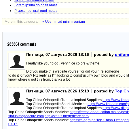
Lorem ipsum dolor sit amet
Praesent ut erat eget metus
More in this category:
« Ut enim ad minim veniam
283804
comments
Пятница, 07 августа 2026 18:16
posted by
uniform
I really like your blog.. very nice colors & theme.
Did you make this website yourself or did you hire someone
to do it for you? Plz reply as I'm looking to construct my own blog and would li
know where u got this from. thanks a lot
Пятница, 07 августа 2026 15:19
posted by
Top Ch
Top China Orthopedic Trauma Implant Suppliers
https://www.link
Top China Orthopedic Sports Medicine
https://www.linkedin.com/p
Top China Orthopedic Trauma Implant Suppliers
https://www.di
Top China Orthopedic Sports Medicine
https://freesaloneducation.mn.co/pos
status.megedcare.com
http://status.megedcare.com/
Top China Orthopedic Sports Medicine
https://telegra.ph/Top-China-Orthop
07-15