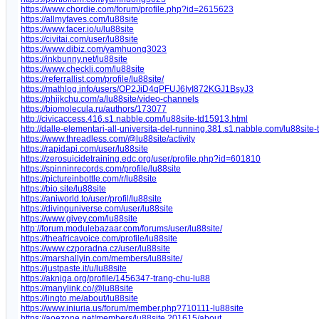
https://www.chordie.com/forum/profile.php?id=2615623
https://allmyfaves.com/lu88site
https://www.facer.io/u/lu88site
https://civitai.com/user/lu88site
https://www.dibiz.com/yamhuong3023
https://inkbunny.net/lu88site
https://www.checkli.com/lu88site
https://referrallist.com/profile/lu88site/
https://mathlog.info/users/OP2JiD4qPFUJ6IyI872KGJ1BsyJ3
https://phijkchu.com/a/lu88site/video-channels
https://biomolecula.ru/authors/173077
http://civicaccess.416.s1.nabble.com/lu88site-td15913.html
http://dalle-elementari-all-universita-del-running.381.s1.nabble.com/lu88site
https://www.threadless.com/@lu88site/activity
https://rapidapi.com/user/lu88site
https://zerosuicidetraining.edc.org/user/profile.php?id=601810
https://spinninrecords.com/profile/lu88site
https://pictureinbottle.com/r/lu88site
https://bio.site/lu88site
https://aniworld.to/user/profil/lu88site
https://divinguniverse.com/user/lu88site
https://www.givey.com/lu88site
http://forum.modulebazaar.com/forums/user/lu88site/
https://theafricavoice.com/profile/lu88site
https://www.czporadna.cz/user/lu88site
https://marshallyin.com/members/lu88site/
https://justpaste.it/u/lu88site
https://akniga.org/profile/1456347-trang-chu-lu88
https://manylink.co/@lu88site
https://linqto.me/about/lu88site
https://www.iniuria.us/forum/member.php?710111-lu88site
https://aoezone.net/members/lu88site.201615/about