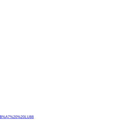
E1%BB%A7%20%20LU88