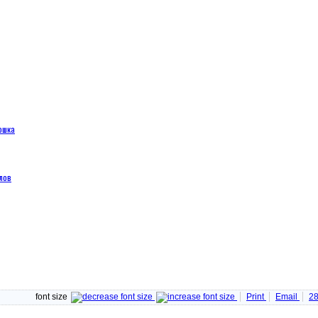
ошка
лов
font size
Print
Email
2