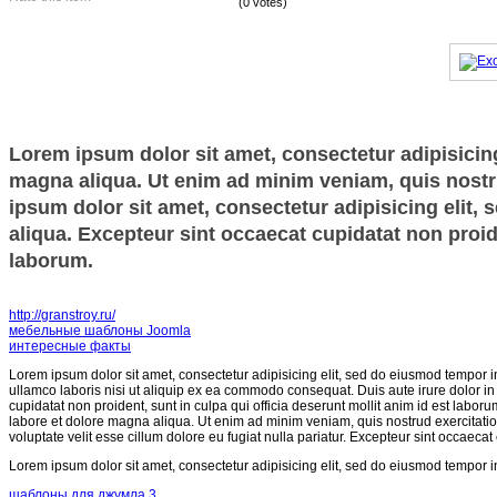
(0 votes)
Lorem ipsum dolor sit amet, consectetur adipisicing
magna aliqua. Ut enim ad minim veniam, quis nostru
ipsum dolor sit amet, consectetur adipisicing elit,
aliqua. Excepteur sint occaecat cupidatat non proide
laborum.
http://granstroy.ru/
мебельные шаблоны Joomla
интересные факты
Lorem ipsum dolor sit amet, consectetur adipisicing elit, sed do eiusmod tempor i
ullamco laboris nisi ut aliquip ex ea commodo consequat. Duis aute irure dolor in r
cupidatat non proident, sunt in culpa qui officia deserunt mollit anim id est labor
labore et dolore magna aliqua. Ut enim ad minim veniam, quis nostrud exercitatio
voluptate velit esse cillum dolore eu fugiat nulla pariatur. Excepteur sint occaecat
Lorem ipsum dolor sit amet, consectetur adipisicing elit, sed do eiusmod tempor i
шаблоны для джумла 3