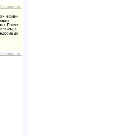
Comment Link
огическими
ающих
емы. После
плексы, а
индрома до
Comment Link