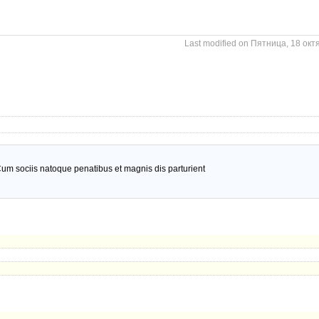
Last modified on Пятница, 18 окт
um sociis natoque penatibus et magnis dis parturient