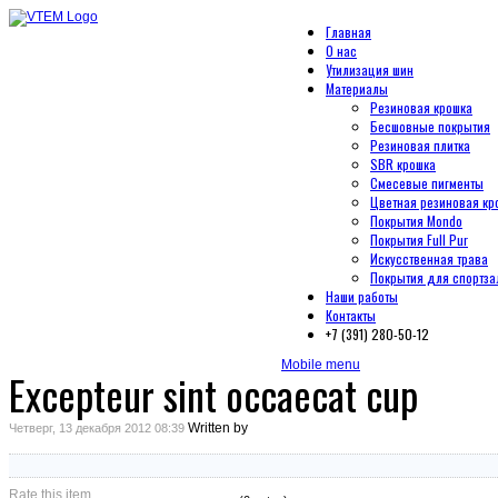
Главная
О нас
Утилизация шин
Материалы
Резиновая крошка
Бесшовные покрытия
Резиновая плитка
SBR крошка
Смесевые пигменты
Цветная резиновая кр
Покрытия Mondo
Покрытия Full Pur
Искусственная трава
Покрытия для спортза
Наши работы
Контакты
+7 (391) 280-50-12
Mobile menu
Excepteur sint occaecat cup
Written by
Четверг, 13 декабря 2012 08:39
Rate this item