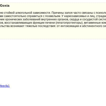
sGoxia
ю стойкой алкогольной зависимости. Причины запоя часто связаны с психол
и самостоятельно справиться с похмельем. У наркозависимых и лиц, страд
чии хронических заболеваний внутренних органов, сердца и сосудистой сист
ов, восстанавливающих функции печени (гепатопротекторы), витаминные ком
ельства возникают тяжелые последствия: от интоксикации и абстинентного с
feecfa1