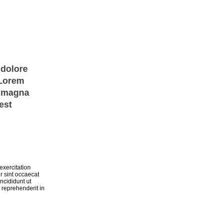
 dolore
 Lorem
e magna
est
exercitation
r sint occaecat
ncididunt ut
 reprehenderit in