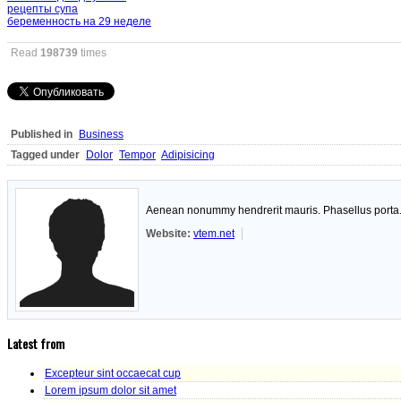
рецепты супа
беременность на 29 неделе
Read
198739
times
Published in
Business
Tagged under
Dolor
Tempor
Adipisicing
Aenean nonummy hendrerit mauris. Phasellus porta. F
Website:
vtem.net
Latest from
Excepteur sint occaecat cup
Lorem ipsum dolor sit amet