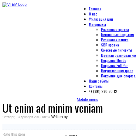
Главная
О нас
Утилизация шин
Материалы
Резиновая крошка
Бесшовные покрытия
Резиновая плитка
SBR крошка
Смесевые пигменты
Цветная резиновая кр
Покрытия Mondo
Покрытия Full Pur
Искусственная трава
Покрытия для спортза
Наши работы
Контакты
+7 (391) 280-50-12
Mobile menu
Ut enim ad minim veniam
Written by
Четверг, 13 декабря 2012 08:37
Rate this item