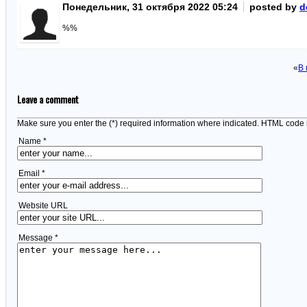
Понедельник, 31 октября 2022 05:24
posted by
d
%%
«
В 
Leave a comment
Make sure you enter the (*) required information where indicated. HTML code 
Name *
Email *
Website URL
Message *