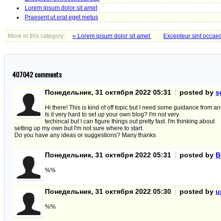
Lorem ipsum dolor sit amet
Praesent ut erat eget metus
More in this category:
« Lorem ipsum dolor sit amet
Excepteur sint occae
407042
comments
Понедельник, 31 октября 2022 05:31
posted by
s
Hi there! This is kind of off topic but I need some guidance from a
Is it very hard to set up your own blog? I'm not very
techincal but I can figure things out pretty fast. I'm thinking about
setting up my own but I'm not sure where to start.
Do you have any ideas or suggestions? Many thanks
Понедельник, 31 октября 2022 05:31
posted by
B
%%
Понедельник, 31 октября 2022 05:30
posted by
u
%%