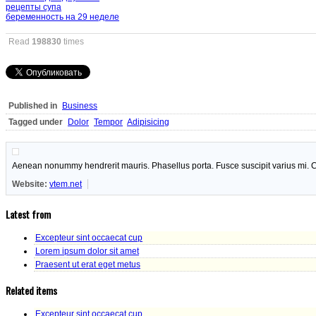
рецепты супа
беременность на 29 неделе
Read
198830
times
Published in
Business
Tagged under
Dolor
Tempor
Adipisicing
Aenean nonummy hendrerit mauris. Phasellus porta. Fusce suscipit varius mi. C
Website:
vtem.net
Latest from
Excepteur sint occaecat cup
Lorem ipsum dolor sit amet
Praesent ut erat eget metus
Related items
Excepteur sint occaecat cup