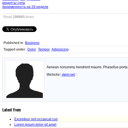
рецепты супа
беременность на 29 неделе
Read
198865
times
Published in
Business
Tagged under
Dolor
Tempor
Adipisicing
Aenean nonummy hendrerit mauris. Phasellus porta. F
Website:
vtem.net
Latest from
Excepteur sint occaecat cup
Lorem ipsum dolor sit amet