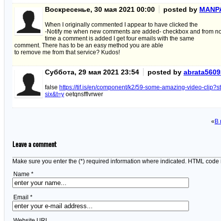
Воскресенье, 30 мая 2021 00:00
posted by
MANP
When I originally commented I appear to have clicked the
-Notify me when new comments are added- checkbox and from n
time a comment is added I get four emails with the same
comment. There has to be an easy method you are able
to remove me from that service? Kudos!
Суббота, 29 мая 2021 23:54
posted by
abrata5609
false
https://tif.is/en/component/k2/59-some-amazing-video-clip?s
six&t=y
oetqnsfflvrwer
«
В 
Leave a comment
Make sure you enter the (*) required information where indicated. HTML code 
Name *
Email *
Website URL