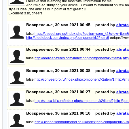
I believe that is among the most vital information for me.
And i'm glad studying your article. But want to statement on few no
style is ideal, the articles is in point of fact great : D.
Excellent task, cheers
Воскресенье, 30 мая 2021 00:45
posted by
abrat
false
https://esquel.org.ec/index.php?option=com_k2&view=item&
http://diddlebock.com/index.php/component/k2/item/9
oetqnsfflvrw
Воскресенье, 30 мая 2021 00:44
posted by
abrat
false
http://bouvier-freres.com/index.php/component/k2/item/6
htt
Воскресенье, 30 мая 2021 00:38
posted by
abrat
false
http://conveerpro.ru/index.php/component/k2/item/1
http://s
Воскресенье, 30 мая 2021 00:27
posted by
abrat
false
http://sacca-bf.com/index.php/component/k2/item/9
http://p
Воскресенье, 30 мая 2021 00:10
posted by
abrat
false
http://3iconditionmonitoring.co.uk/index.php/component/k2/i