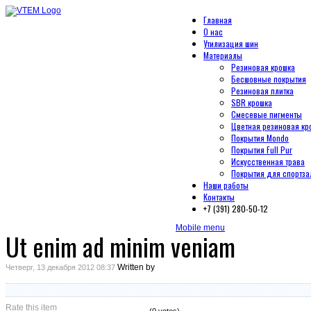
Главная
О нас
Утилизация шин
Материалы
Резиновая крошка
Бесшовные покрытия
Резиновая плитка
SBR крошка
Смесевые пигменты
Цветная резиновая кр
Покрытия Mondo
Покрытия Full Pur
Искусственная трава
Покрытия для спортза
Наши работы
Контакты
+7 (391) 280-50-12
Mobile menu
Ut enim ad minim veniam
Written by
Четверг, 13 декабря 2012 08:37
Rate this item