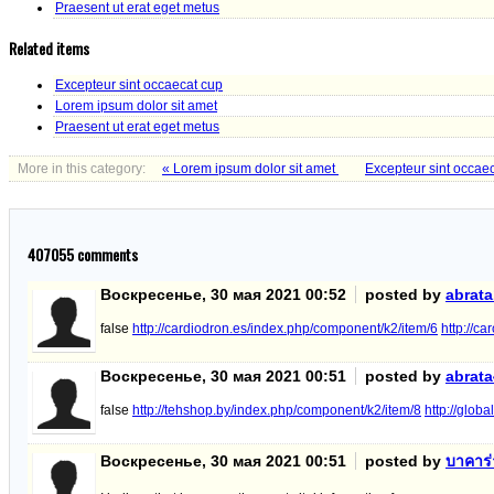
Praesent ut erat eget metus
Related items
Excepteur sint occaecat cup
Lorem ipsum dolor sit amet
Praesent ut erat eget metus
More in this category:
« Lorem ipsum dolor sit amet
Excepteur sint occae
407055
comments
Воскресенье, 30 мая 2021 00:52
posted by
abrat
false
http://cardiodron.es/index.php/component/k2/item/6
http://c
Воскресенье, 30 мая 2021 00:51
posted by
abrat
false
http://tehshop.by/index.php/component/k2/item/8
http://glob
Воскресенье, 30 мая 2021 00:51
posted by
บาคาร่