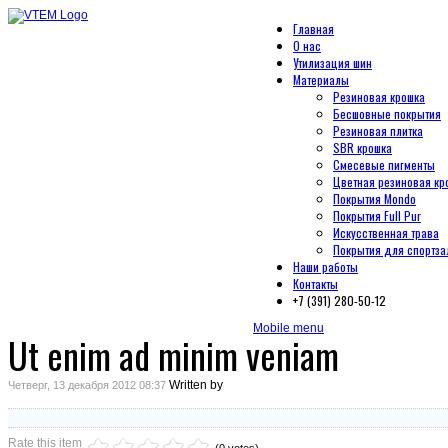
Главная
О нас
Утилизация шин
Материалы
Резиновая крошка
Бесшовные покрытия
Резиновая плитка
SBR крошка
Смесевые пигменты
Цветная резиновая кр
Покрытия Mondo
Покрытия Full Pur
Искусственная трава
Покрытия для спортза
Наши работы
Контакты
+7 (391) 280-50-12
Mobile menu
Ut enim ad minim veniam
Written by
Четверг, 13 декабря 2012 08:37
Rate this item