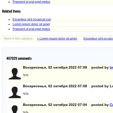
Praesent ut erat eget metus
Related items
Excepteur sint occaecat cup
Lorem ipsum dolor sit amet
Praesent ut erat eget metus
More in this category:
« Lorem ipsum dolor sit amet
Excepteur sint occae
407029
comments
Воскресенье, 02 октября 2022 07:09
posted by
t
%%
Воскресенье, 02 октября 2022 07:08
posted by L
%%
Воскресенье, 02 октября 2022 07:04
posted by
C
%%