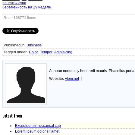
рецепты супа
беременность на 29 неделе
Read
198771
times
Published in
Business
Tagged under
Dolor
Tempor
Adipisicing
Aenean nonummy hendrerit mauris. Phasellus porta. F
Website:
vtem.net
Latest from
Excepteur sint occaecat cup
Lorem ipsum dolor sit amet