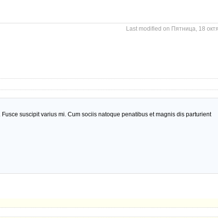
Last modified on Пятница, 18 окт
usce suscipit varius mi. Cum sociis natoque penatibus et magnis dis parturient