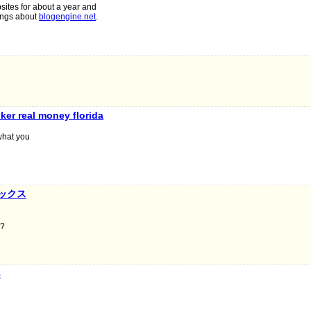
sites for about a year and
hings about
blogengine.net
.
ker real money florida
 what you
ックス
h?
8