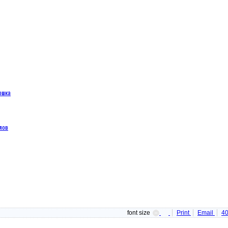
ошка
лов
font size
Print
Email
4