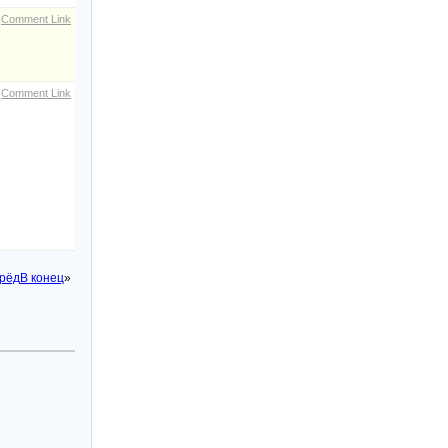
Comment Link
Comment Link
рёд
В конец
»