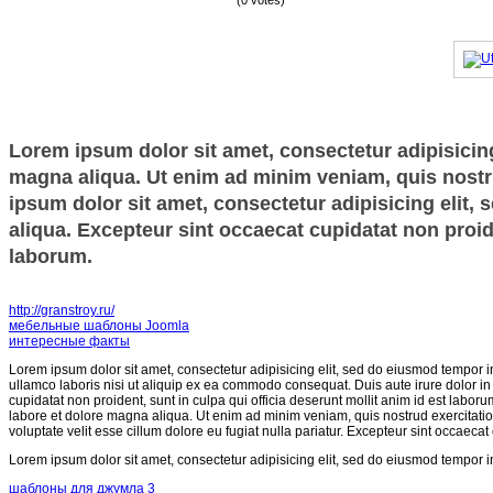
(0 votes)
Lorem ipsum dolor sit amet, consectetur adipisicing
magna aliqua. Ut enim ad minim veniam, quis nostru
ipsum dolor sit amet, consectetur adipisicing elit,
aliqua. Excepteur sint occaecat cupidatat non proide
laborum.
http://granstroy.ru/
мебельные шаблоны Joomla
интересные факты
Lorem ipsum dolor sit amet, consectetur adipisicing elit, sed do eiusmod tempor i
ullamco laboris nisi ut aliquip ex ea commodo consequat. Duis aute irure dolor in r
cupidatat non proident, sunt in culpa qui officia deserunt mollit anim id est labor
labore et dolore magna aliqua. Ut enim ad minim veniam, quis nostrud exercitatio
voluptate velit esse cillum dolore eu fugiat nulla pariatur. Excepteur sint occaecat
Lorem ipsum dolor sit amet, consectetur adipisicing elit, sed do eiusmod tempor i
шаблоны для джумла 3