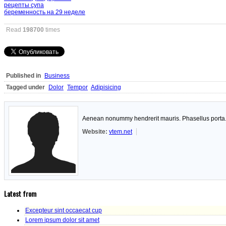
рецепты супа
беременность на 29 неделе
Read
198700
times
Published in
Business
Tagged under
Dolor
Tempor
Adipisicing
Aenean nonummy hendrerit mauris. Phasellus porta. F
Website:
vtem.net
Latest from
Excepteur sint occaecat cup
Lorem ipsum dolor sit amet