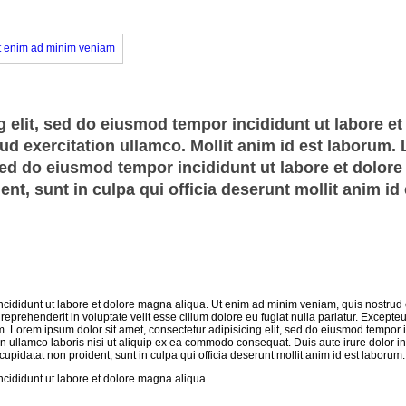
 elit, sed do eiusmod tempor incididunt ut labore et
d exercitation ullamco. Mollit anim id est laborum.
 sed do eiusmod tempor incididunt ut labore et dolor
nt, sunt in culpa qui officia deserunt mollit anim id 
ncididunt ut labore et dolore magna aliqua. Ut enim ad minim veniam, quis nostrud 
eprehenderit in voluptate velit esse cillum dolore eu fugiat nulla pariatur. Excepteu
um. Lorem ipsum dolor sit amet, consectetur adipisicing elit, sed do eiusmod tempor i
n ullamco laboris nisi ut aliquip ex ea commodo consequat. Duis aute irure dolor in
 cupidatat non proident, sunt in culpa qui officia deserunt mollit anim id est laborum.
ncididunt ut labore et dolore magna aliqua.