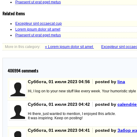
Praesent ut erat eget metus
Related items
Excepteur sint occaecat cup
Lorem ipsum dolor sit amet
Praesent ut erat eget metus
More in this category:
« Lorem ipsum dolor sit amet
Excepteur sint occae
406994
comments
Суббота, 01 июля 2023 04:56
posted by
lina
Hi, I log on to your new stuff like every week. Your humoristic style i
Суббота, 01 июля 2023 04:42
posted by
calendrie
Hi there, just wanted to mention, I enjoyed this article.
It was inspiring. Keep on posting!
Суббота, 01 июля 2023 04:41
posted by
Забор из