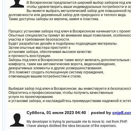
В Воскресенске предлагается широкий выбор заборов под кл
чтобы удовлетворить ваши индивидуальные потребности и эс
Вы можете выбрать металлический забор для повышенной пр
долговечности или деревянный забор для природного и теплого вида.
Также доступны заборы из кирпича, камня и пластика.
Процесс установки забора под ключ в Воскресенске начинается с проек
Опытные специалисты примут во внимание ваши пожелания, особеннос
участка и требования безопасности.
Будет разработан дизайн и подобраны подходящие материалы.
Затем опытные мастера приступят к
установке забора, обеспечивая высокое качество
и прочность конструкции.
Заборы под ключ в Воскресенске также могут включать дополнительные
комфорта, такие как автоматические ворота, видеонаблюдение,
декоративные элементы и другие усовершенствования.
Это поможет создать полноценную систему ограждения,
отвечающую вашим потребностям и стилю.
Выбирая забор под ключ в Воскресенске, вы инвестируете в безопасност
Обратитесь к профессионалам, чтобы получить качественные
услуги по проектированию
и установке забора, и наслаждайтесь преимуществами надежной и эсте
Суббота, 01 июля 2023 04:40
posted by
cnjp8.co
My developer is trying to persuade me to move to .net from PHP.
I have always disliked the idea because of the expenses.