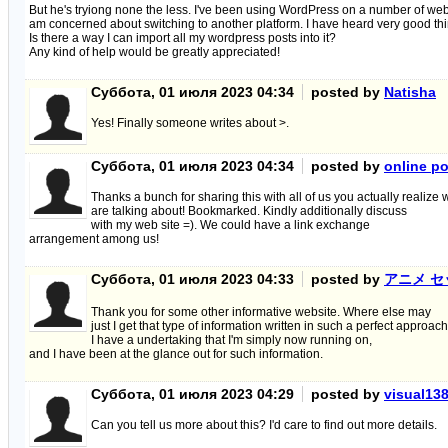
But he's tryiong none the less. I've been using WordPress on a number of web
am concerned about switching to another platform. I have heard very good t
Is there a way I can import all my wordpress posts into it?
Any kind of help would be greatly appreciated!
Суббота, 01 июля 2023 04:34
posted by
Natisha
Yes! Finally someone writes about >.
Суббота, 01 июля 2023 04:34
posted by
online po
Thanks a bunch for sharing this with all of us you actually realize
are talking about! Bookmarked. Kindly additionally discuss
with my web site =). We could have a link exchange
arrangement among us!
Суббота, 01 июля 2023 04:33
posted by
アニメ セ
Thank you for some other informative website. Where else may
just I get that type of information written in such a perfect approac
I have a undertaking that I'm simply now running on,
and I have been at the glance out for such information.
Суббота, 01 июля 2023 04:29
posted by
visual13
Can you tell us more about this? I'd care to find out more details.