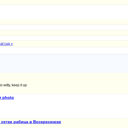
cat cup »
s witty, keep it up
r photo
 сетки рабица в Воскресенске