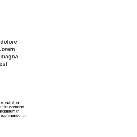
 dolore
 Lorem
e magna
est
exercitation
r sint occaecat
ncididunt ut
 reprehenderit in