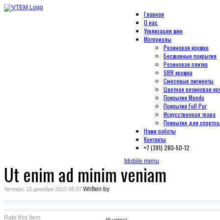
Главная
О нас
Утилизация шин
Материалы
Резиновая крошка
Бесшовные покрытия
Резиновая плитка
SBR крошка
Смесевые пигменты
Цветная резиновая кр
Покрытия Mondo
Покрытия Full Pur
Искусственная трава
Покрытия для спортза
Наши работы
Контакты
+7 (391) 280-50-12
Mobile menu
Ut enim ad minim veniam
Written by
Четверг, 13 декабря 2012 08:37
Rate this item