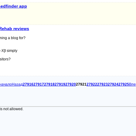
nedfinder app
 Rehab reviews
ing a blog for?
-X]I simply
sitors?
начало
Назад
27916
27917
27918
27919
27920
27921
27922
27923
27924
27925
Впе
is not allowed.