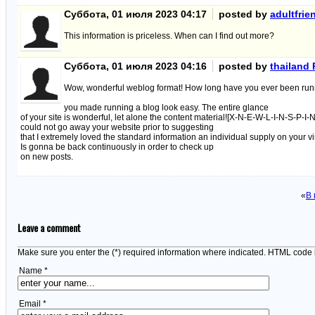
Суббота, 01 июля 2023 04:17
posted by
adultfrie
This information is priceless. When can I find out more?
Суббота, 01 июля 2023 04:16
posted by
thailand
Wow, wonderful weblog format! How long have you ever been runn
you made running a blog look easy. The entire glance
of your site is wonderful, let alone the content material![X-N-E-W-L-I-N-S-P-I-N
could not go away your website prior to suggesting
that I extremely loved the standard information an individual supply on your vi
Is gonna be back continuously in order to check up
on new posts.
«
В 
Leave a comment
Make sure you enter the (*) required information where indicated. HTML code 
Name *
Email *