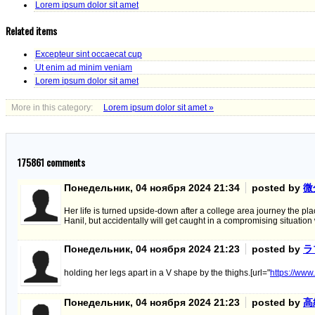
Lorem ipsum dolor sit amet
Related items
Excepteur sint occaecat cup
Ut enim ad minim veniam
Lorem ipsum dolor sit amet
More in this category:
Lorem ipsum dolor sit amet »
175861
comments
Понедельник, 04 ноября 2024 21:34
posted by
微
Her life is turned upside-down after a college area journey the pl
Hanil, but accidentally will get caught in a compromising situati
Понедельник, 04 ноября 2024 21:23
posted by
ラ
holding her legs apart in a V shape by the thighs.[url="
https://www
Понедельник, 04 ноября 2024 21:23
posted by
高