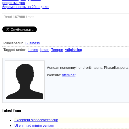
рецепты супа
беременность на 29 неделе
Read
167988
times
Published in
Business
Tagged under
Lorem
Ipsum
Tempor
Adipisicing
Aenean nonummy hendrerit mauris. Phasellus porta. F
Website:
vtem.net
Latest from
Excepteur sint occaecat cup
Ut enim ad minim veniam