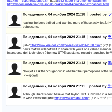
http://xn----7sbahr0a9bbibu.xn
--p1ai/
5752-nabor-instrumentov-kazan.html
http://msdom.ru/kletka-dlya-sobaki-praktichnost-komfort-i-bezopasnost.html
Понедельник, 04 ноября 2024 21:18
posted by
ラ
leaving the boys thrilled and wanting more of these activities.[url="
pubescence,
Понедельник, 04 ноября 2024 21:15
posted by
ラ
[url="
https://www.kireidoll.com/tpe-real-sex-doll-2338.html
"]ラブドール
news that we will not wait to share with you! For a valued member o
intercourse doll technology ?the new STPE substance,recently launched by 
Понедельник, 04 ноября 2024 21:13
posted by
高
Now,let’s ask the “cougar cubs” whether their perceptions of the
ドール[/url]
Понедельник, 04 ноября 2024 21:11
posted by
ラ
Although liberals don’t believe that Taylor Swift is involved in a sec
to wish it was true,[url="
https://www.kireidoll.com/
"]リアル ラブドール[