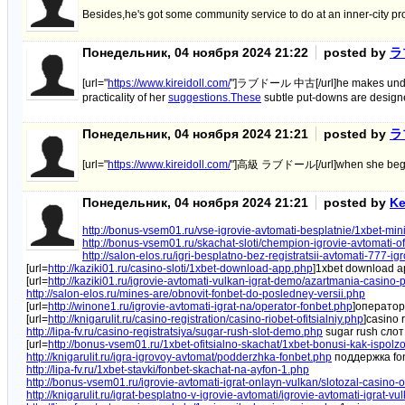
Besides,he's got some community service to do at an inner-city pr
Понедельник, 04 ноября 2024 21:22
posted by
ラ
[url="
https://www.kireidoll.com/
"]ラブドール 中古[/url]he makes understa
practicality of her
suggestions.These
subtle put-downs are designe
Понедельник, 04 ноября 2024 21:21
posted by
ラ
[url="
https://www.kireidoll.com/
"]高級 ラブドール[/url]when she began a 
Понедельник, 04 ноября 2024 21:21
posted by
Ke
http://bonus-vsem01.ru/vse-igrovie-avtomati-besplatnie/1xbet-m
http://bonus-vsem01.ru/skachat-sloti/chempion-igrovie-avtomati-ofi
http://salon-elos.ru/igri-besplatno-bez-registratsii-avtomati-777-i
[url=
http://kaziki01.ru/casino-sloti/1xbet-download-app.php
]1xbet download ap
[url=
http://kaziki01.ru/igrovie-avtomati-vulkan-igrat-demo/azartmania-casin
http://salon-elos.ru/mines-are/obnovit-fonbet-do-posledney-versii.php
[url=
http://winone1.ru/igrovie-avtomati-igrat-na/operator-fonbet.php
]оператор
[url=
http://knigarulit.ru/casino-registration/casino-riobet-ofitsialniy.php
]casino 
http://lipa-fv.ru/casino-registratsiya/sugar-rush-slot-demo.php
sugar rush сло
[url=
http://bonus-vsem01.ru/1xbet-ofitsialno-skachat/1xbet-bonusi-kak-ispolz
http://knigarulit.ru/igra-igrovoy-avtomat/podderzhka-fonbet.php
поддержка fo
http://lipa-fv.ru/1xbet-stavki/fonbet-skachat-na-ayfon-1.php
http://bonus-vsem01.ru/igrovie-avtomati-igrat-onlayn-vulkan/slotozal-casino-o
http://knigarulit.ru/igrat-besplatno-v-igrovie-avtomati/igrovie-avtomati-igrat-v