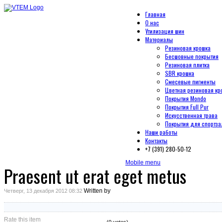
Главная
О нас
Утилизация шин
Материалы
Резиновая крошка
Бесшовные покрытия
Резиновая плитка
SBR крошка
Смесевые пигменты
Цветная резиновая кр
Покрытия Mondo
Покрытия Full Pur
Искусственная трава
Покрытия для спортза
Наши работы
Контакты
+7 (391) 280-50-12
Mobile menu
Praesent ut erat eget metus
Written by
Четверг, 13 декабря 2012 08:32
Rate this item