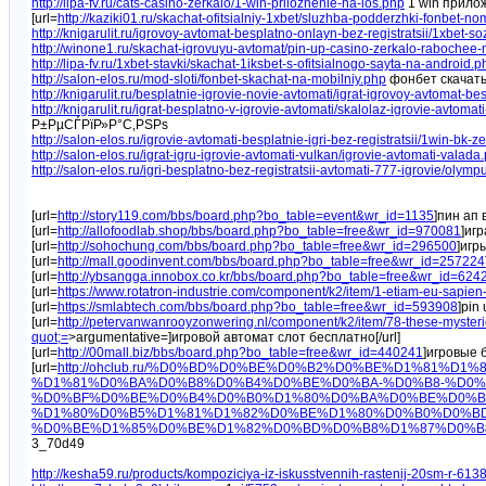
http://lipa-fv.ru/cats-casino-zerkalo/1-win-prilozhenie-na-ios.php
1 win прилож
[url=
http://kaziki01.ru/skachat-ofitsialniy-1xbet/sluzhba-podderzhki-fonbet-n
http://knigarulit.ru/igrovoy-avtomat-besplatno-onlayn-bez-registratsii/1xbet-s
http://winone1.ru/skachat-igrovuyu-avtomat/pin-up-casino-zerkalo-raboche
http://lipa-fv.ru/1xbet-stavki/skachat-1iksbet-s-ofitsialnogo-sayta-na-android.p
http://salon-elos.ru/mod-sloti/fonbet-skachat-na-mobilniy.php
фонбет скачат
http://knigarulit.ru/besplatnie-igrovie-novie-avtomati/igrat-igrovoy-avtomat-b
http://knigarulit.ru/igrat-besplatno-v-igrovie-avtomati/skalolaz-igrovie-avtoma
Р±РµСЃРїР»Р°С‚РЅРѕ
http://salon-elos.ru/igrovie-avtomati-besplatnie-igri-bez-registratsii/1win-bk-
http://salon-elos.ru/igrat-igru-igrovie-avtomati-vulkan/igrovie-avtomati-valada
http://salon-elos.ru/igri-besplatno-bez-registratsii-avtomati-777-igrovie/olym
[url=
http://story119.com/bbs/board.php?bo_table=event&wr_id=1135
]пин ап в
[url=
http://allofoodlab.shop/bbs/board.php?bo_table=free&wr_id=970081
]игр
[url=
http://sohochung.com/bbs/board.php?bo_table=free&wr_id=296500
]игр
[url=
http://mall.goodinvent.com/bbs/board.php?bo_table=free&wr_id=257224
[url=
http://ybsangga.innobox.co.kr/bbs/board.php?bo_table=free&wr_id=624
[url=
https://www.rotatron-industrie.com/component/k2/item/1-etiam-eu-sapien-
[url=
https://smlabtech.com/bbs/board.php?bo_table=free&wr_id=593908
]pin 
[url=
http://petervanwanrooyzonwering.nl/component/k2/item/78-these-mysteri
quot;=
>argumentative=]игровой автомат слот бесплатно[/url]
[url=
http://00mall.biz/bbs/board.php?bo_table=free&wr_id=440241
]игровые 
[url=
http://ohclub.ru/%D0%BD%D0%BE%D0%B2%D0%BE%D1%81%
%D1%81%D0%BA%D0%B8%D0%B4%D0%BE%D0%BA-%D0%B8-%D0%
%D0%BF%D0%BE%D0%B4%D0%B0%D1%80%D0%BA%D0%BE%D0%B2
%D1%80%D0%B5%D1%81%D1%82%D0%BE%D1%80%D0%B0%D0%BD
%D0%BE%D1%85%D0%BE%D1%82%D0%BD%D0%B8%D1%87%D0%B
3_70d49
http://kesha59.ru/products/kompoziciya-iz-iskusstvennih-rastenij-20sm-r-613