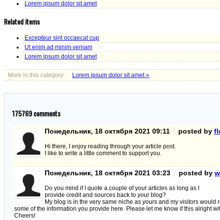
Lorem ipsum dolor sit amet
Related items
Excepteur sint occaecat cup
Ut enim ad minim veniam
Lorem ipsum dolor sit amet
More in this category:
Lorem ipsum dolor sit amet »
175769
comments
Понедельник, 18 октября 2021 09:11
posted by
f
Hi there, I enjoy reading through your article post.
I like to write a little comment to support you.
Понедельник, 18 октября 2021 03:23
posted by
w
Do you mind if I quote a couple of your articles as long as I
provide credit and sources back to your blog?
My blog is in the very same niche as yours and my visitors would r
some of the information you provide here. Please let me know if this alright wi
Cheers!