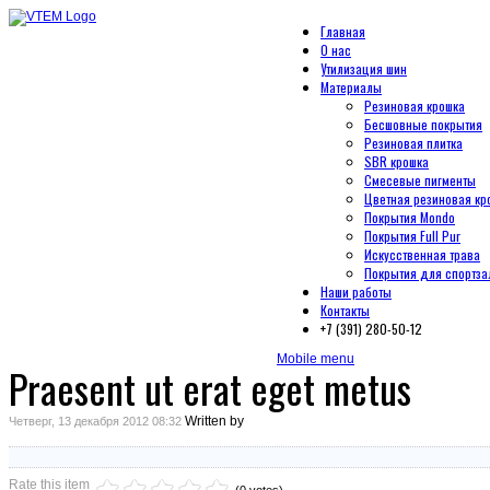
Главная
О нас
Утилизация шин
Материалы
Резиновая крошка
Бесшовные покрытия
Резиновая плитка
SBR крошка
Смесевые пигменты
Цветная резиновая кр
Покрытия Mondo
Покрытия Full Pur
Искусственная трава
Покрытия для спортза
Наши работы
Контакты
+7 (391) 280-50-12
Mobile menu
Praesent ut erat eget metus
Written by
Четверг, 13 декабря 2012 08:32
Rate this item