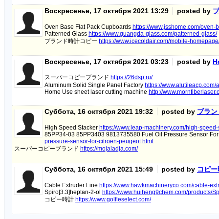
Воскресенье, 17 октября 2021 13:29
posted by
Oven Base Flat Pack Cupboards
https://www.jsshome.com/oven-b
Patterned Glass
https://www.guangda-glass.com/patterned-glass/
ブランド時計コピー
https://www.icecoldair.com/mobile-homepage
Воскресенье, 17 октября 2021 03:23
posted by
H
スーパーコピーブランド
https://26dsp.ru/
Aluminum Solid Single Panel Factory
https://www.alutileacp.com/
Home Use sheet laser cutting machine
http://www.mornfiberlaser
Суббота, 16 октября 2021 19:32
posted by
ブラン
High Speed Stacker
https://www.leap-machinery.com/high-speed-
85PP34-03 85PP3403 9813735580 Fuel Oil Pressure Sensor For
pressure-sensor-for-citroen-peugeot.html
スーパーコピーブランド
https://mojaladja.com/
Суббота, 16 октября 2021 15:49
posted by
コピー
Cable Extruder Line
https://www.hawkmachineryco.com/cable-extr
Spiro[3.3]heptan-2-ol
https://www.huiheng9chem.com/products/Spi
コピー時計
https://www.golfleselect.com/