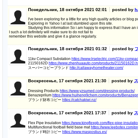
Понедельник, 18 октября 2021 02:01
posted by
h
I've been exploring for a little for any high quality articles or blog p
Exploring in Yahoo I at last stumbled upon this site.
Studying this information So i am happy to express that I have an i
I such a lot definitely will make sure to do not fail to
remember this website and give it a glance regularly.
Понедельник, 18 октября 2021 01:32
posted by
11kv Compact Substation
https://www.lrselectric.com/11kv-compac
21150162D
https://www.zhenhuaauto.com/products/21150162D.h
スーパーコピーブランド
http://callawayhometheater.com/
Воскресенье, 17 октября 2021 21:30
posted by
Dressing Products
https://www.yzsumed.com/dressing-products/
Benazeprilum
https://www.huiheng9chem.com/products/Benazepr
ブランド財布コピー
https://catchakiwi.nz/
Воскресенье, 17 октября 2021 17:37
posted by
Flex Pipe Insulation
https://www.kingflexgb.com/flex-pipe-insulatio
Multifunctional football field base mat
https://www.leebotex.com/pro
ブランド時計コピー
https://www.maspostius.es/