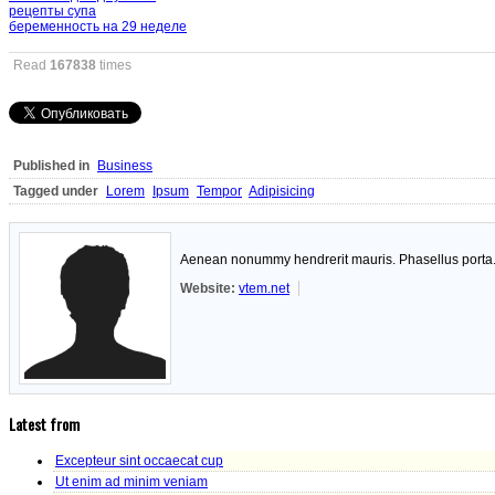
рецепты супа
беременность на 29 неделе
Read
167838
times
Published in
Business
Tagged under
Lorem
Ipsum
Tempor
Adipisicing
Aenean nonummy hendrerit mauris. Phasellus porta. F
Website:
vtem.net
Latest from
Excepteur sint occaecat cup
Ut enim ad minim veniam