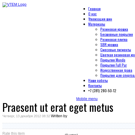
Главная
О нас
Утилизация шин
Материалы
Резиновая крошка
Бесшовные покрытия
Резиновая плитка
SBR крошка
Смесевые пигменты
Цветная резиновая кр
Покрытия Mondo
Покрытия Full Pur
Искусственная трава
Покрытия для спортза
Наши работы
Контакты
+7 (391) 280-50-12
Mobile menu
Praesent ut erat eget metus
Written by
Четверг, 13 декабря 2012 08:32
Rate this item