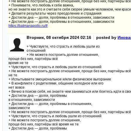
+ Не можете построить долгие отношения, проще без них, партнёры всё
+ Понимаете, что любовь к себе важна,
но не знаете как это и считаете себя скорее умным человеком, чем крас
+ Делаете результаты через преодоление и страдания
+ Достигли дна — долги, проблемы в отношениях, зависимости
+ Достигли дна — долги, проблемы в отношениях, зависимости
https://batmanapollo.ru/#
Вторник, 08 октября 2024 02:16
posted by
Инова
+ Чувствуете, что страсть и любовь ушли из
отношений
+ Не можете построить долгие отношения,
проще без них, партнёры всё
время не те
+ Чувствуете, что страсть и любовь ушли из отношений
+ Не можете построить долгие отношения, проще без них, партнёры вс
не те
+ Испытываете эмоциональное и/или физическое выгорание
+ В конфликте с родителями, общение холодное или его
нет вовсе
+ Вечно в поиске себя, не знаете чем заниматься или боитесь идти в с
+ Достигли дна — долги, проблемы
в отношениях, зависимости
+ Достигли дна — долги, проблемы в отношениях,
зависимости
+ Не можете построить долгие отношения, проще без них, партнёры всё
+ Чувствуете, что страсть и любовь ушли из отношений
+ Не можете построить долгие отношения,
проще без них, партнёры всё время не те
+ Достигли дна — долги, проблемы