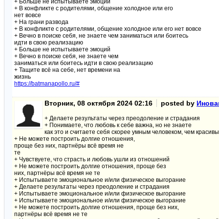
+ Больше не испытываете эмоций
+ В конфликте с родителями, общение холодное или его
нет вовсе
+ На грани развода
+ В конфликте с родителями, общение холодное или его нет вовсе
+ Вечно в поиске себя, не знаете чем заниматься или боитесь
идти в свою реализацию
+ Больше не испытываете эмоций
+ Вечно в поиске себя, не знаете чем
заниматься или боитесь идти в свою реализацию
+ Тащите всё на себе, нет времени на
жизнь
https://batmanapollo.ru/#
Вторник, 08 октября 2024 02:16
posted by
Инова
+ Делаете результаты через преодоление и страдания
+ Понимаете, что любовь к себе важна, но не знаете
как это и считаете себя скорее умным человеком, чем красив
+ Не можете построить долгие отношения,
проще без них, партнёры всё время не
те
+ Чувствуете, что страсть и любовь ушли из отношений
+ Не можете построить долгие отношения, проще без
них, партнёры всё время не те
+ Испытываете эмоциональное и/или физическое выгорание
+ Делаете результаты через преодоление и страдания
+ Испытываете эмоциональное и/или физическое выгорание
+ Испытываете эмоциональное и/или физическое выгорание
+ Не можете построить долгие отношения, проще без них,
партнёры всё время не те