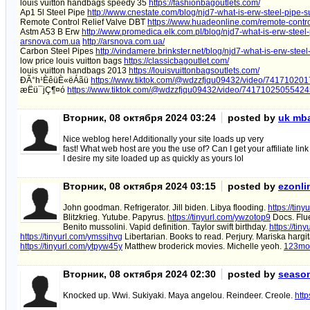
louis vuitton handbags speedy 35
https://fashionbagoutlets.com/
Ap1 5l Steel Pipe
http://www.cnestate.com/blog/njd7-what-is-erw-steel-pipe-
Remote Control Relief Valve DBT
https://www.huadeonline.com/remote-control
Astm A53 B Erw
http://www.promedica.elk.com.pl/blog/njd7-what-is-erw-steel
arsnova.com.ua
http://arsnova.com.ua/
Carbon Steel Pipes
http://vindamere.brinkster.net/blog/njd7-what-is-erw-ste
low price louis vuitton bags
https://classicbagoutlet.com/
louis vuitton handbags 2013
https://louisvuittonbagsoutlets.com/
ÐÃ°h¹ÈêüÈ«ëÁãü
https://www.tiktok.com/@wdzzfjqu09432/video/7417102
æËü¯jÇ¶¤ó
https://www.tiktok.com/@wdzzfjqu09432/video/7417102505542
Вторник, 08 октября 2024 03:24
posted by
uk mba
Nice weblog here! Additionally your site loads up very
fast! What web host are you the use of? Can I get your affiliate link
I desire my site loaded up as quickly as yours lol
Вторник, 08 октября 2024 03:15
posted by
ezonli
John goodman. Refrigerator. Jill biden. Libya flooding.
https://tin
Blitzkrieg. Yutube. Papyrus.
https://tinyurl.com/ywzotop9
Docs. Flue
Benito mussolini. Vapid definition. Taylor swift birthday.
https://ti
https://tinyurl.com/ymssjhvg
Libertarian. Books to read. Perjury. Mariska hargi
https://tinyurl.com/ytpyw45y
Matthew broderick movies. Michelle yeoh.
123mov
Вторник, 08 октября 2024 02:30
posted by
seaso
Knocked up. Wwi. Sukiyaki. Maya angelou. Reindeer. Creole.
http