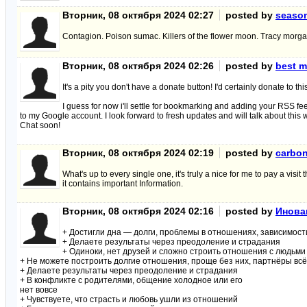
Вторник, 08 октября 2024 02:27
posted by
seaso
Contagion. Poison sumac. Killers of the flower moon. Tracy mor
Вторник, 08 октября 2024 02:26
posted by
best m
It's a pity you don't have a donate button! I'd certainly donate to th
I guess for now i'll settle for bookmarking and adding your RSS fe
to my Google account. I look forward to fresh updates and will talk about thi
Chat soon!
Вторник, 08 октября 2024 02:19
posted by
carbon
What's up to every single one, it's truly a nice for me to pay a visit th
it contains important Information.
Вторник, 08 октября 2024 02:16
posted by
Инова
+ Достигли дна — долги, проблемы в отношениях, зависимост
+ Делаете результаты через преодоление и страдания
+ Одиноки, нет друзей и сложно строить отношения с людьми
+ Не можете построить долгие отношения, проще без них, партнёры всё
+ Делаете результаты через преодоление и страдания
+ В конфликте с родителями, общение холодное или его
нет вовсе
+ Чувствуете, что страсть и любовь ушли из отношений