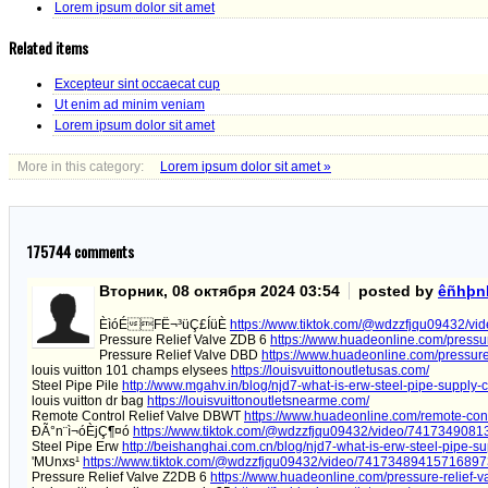
Lorem ipsum dolor sit amet
Related items
Excepteur sint occaecat cup
Ut enim ad minim veniam
Lorem ipsum dolor sit amet
More in this category:
Lorem ipsum dolor sit amet »
175744
comments
Вторник, 08 октября 2024 03:54
posted by
êñhþn
ÈìóÉFË¬³üÇ£ÍüÈ
https://www.tiktok.com/@wdzzfjqu09432/
Pressure Relief Valve ZDB 6
https://www.huadeonline.com/pressur
Pressure Relief Valve DBD
https://www.huadeonline.com/pressure-
louis vuitton 101 champs elysees
https://louisvuittonoutletusas.com/
Steel Pipe Pile
http://www.mgahv.in/blog/njd7-what-is-erw-steel-pipe-supply-
louis vuitton dr bag
https://louisvuittonoutletsnearme.com/
Remote Control Relief Valve DBWT
https://www.huadeonline.com/remote-contr
ÐÃ°n¨ì¬óÈjÇ¶¤ó
https://www.tiktok.com/@wdzzfjqu09432/video/741734908
Steel Pipe Erw
http://beishanghai.com.cn/blog/njd7-what-is-erw-steel-pipe-s
'MUnxs¹
https://www.tiktok.com/@wdzzfjqu09432/video/7417348941571689
Pressure Relief Valve Z2DB 6
https://www.huadeonline.com/pressure-relief-v