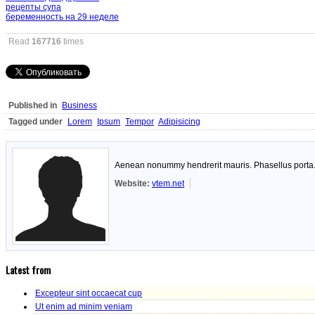
рецепты супа
беременность на 29 неделе
Read
167716
times
Published in
Business
Tagged under
Lorem
Ipsum
Tempor
Adipisicing
Aenean nonummy hendrerit mauris. Phasellus porta. F
Website:
vtem.net
Latest from
Excepteur sint occaecat cup
Ut enim ad minim veniam