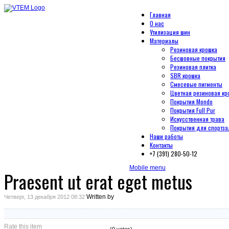
Главная
О нас
Утилизация шин
Материалы
Резиновая крошка
Бесшовные покрытия
Резиновая плитка
SBR крошка
Смесевые пигменты
Цветная резиновая кр
Покрытия Mondo
Покрытия Full Pur
Искусственная трава
Покрытия для спортза
Наши работы
Контакты
+7 (391) 280-50-12
Mobile menu
Praesent ut erat eget metus
Written by
Четверг, 13 декабря 2012 08:32
Rate this item