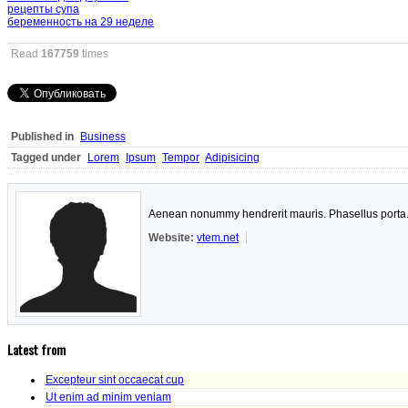
рецепты супа
беременность на 29 неделе
Read
167759
times
Published in
Business
Tagged under
Lorem
Ipsum
Tempor
Adipisicing
Aenean nonummy hendrerit mauris. Phasellus porta. F
Website:
vtem.net
Latest from
Excepteur sint occaecat cup
Ut enim ad minim veniam