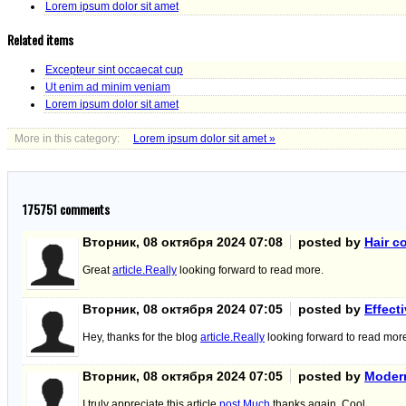
Lorem ipsum dolor sit amet
Related items
Excepteur sint occaecat cup
Ut enim ad minim veniam
Lorem ipsum dolor sit amet
More in this category:
Lorem ipsum dolor sit amet »
175751
comments
Вторник, 08 октября 2024 07:08
posted by
Hair c
Great
article.Really
looking forward to read more.
Вторник, 08 октября 2024 07:05
posted by
Effect
Hey, thanks for the blog
article.Really
looking forward to read more
Вторник, 08 октября 2024 07:05
posted by
Modern
I truly appreciate this article
post.Much
thanks again. Cool.